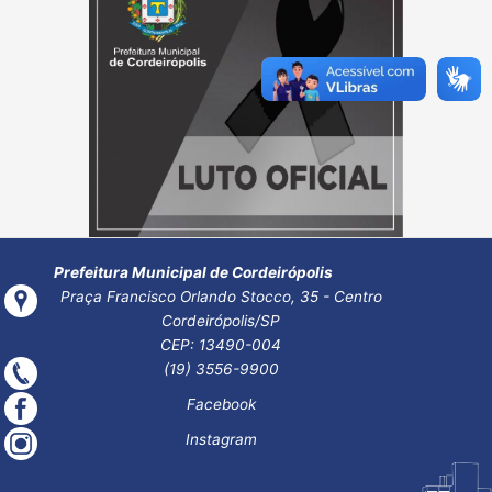
Post
←
Post
Post
navigatio
anterior
seguinte
→
Prefeitura Municipal de Cordeirópolis
Praça Francisco Orlando Stocco, 35 - Centro
Cordeirópolis/SP
CEP: 13490-004
(19) 3556-9900
Facebook
Instagram