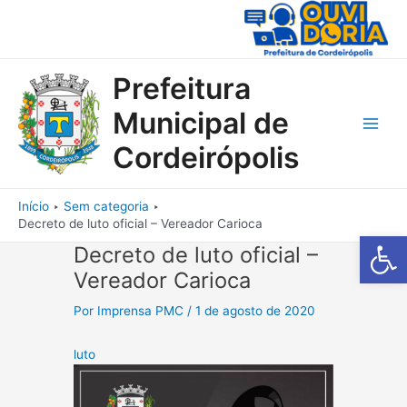
Ir
para
o
conteúdo
Prefeitura
Municipal de
Main
Cordeirópolis
Men
Início
Sem categoria
Decreto de luto oficial – Vereador Carioca
Barra de Fe
Decreto de luto oficial –
Vereador Carioca
Por
Imprensa PMC
/
1 de agosto de 2020
luto