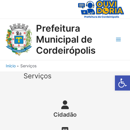
Ir
para
o
conteúdo
Prefeitura
Municipal de
Main
Cordeirópolis
Men
Início
Serviços
Serviços
Barra de Fe
Cidadão