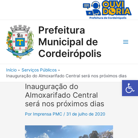
Ir
para
o
conteúdo
Prefeitura
Municipal de
Main
Cordeirópolis
Men
Início
Serviços Públicos
Inauguração do Almoxarifado Central será nos próximos dias
Barra de Fe
Inauguração do
Almoxarifado Central
será nos próximos dias
Por
Imprensa PMC
/
31 de julho de 2020