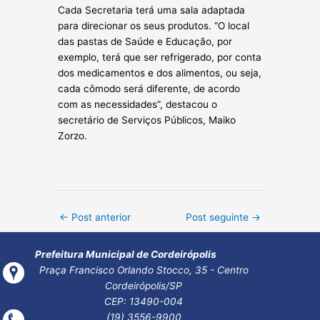
Cada Secretaria terá uma sala adaptada
para direcionar os seus produtos. “O local
das pastas de Saúde e Educação, por
exemplo, terá que ser refrigerado, por conta
dos medicamentos e dos alimentos, ou seja,
cada cômodo será diferente, de acordo
com as necessidades”, destacou o
secretário de Serviços Públicos, Maiko
Zorzo.
Post
←
Post anterior
Post seguinte
→
navigation
Prefeitura Municipal de Cordeirópolis
Praça Francisco Orlando Stocco, 35 - Centro
Cordeirópolis/SP
CEP: 13490-004
(19) 3556-9900