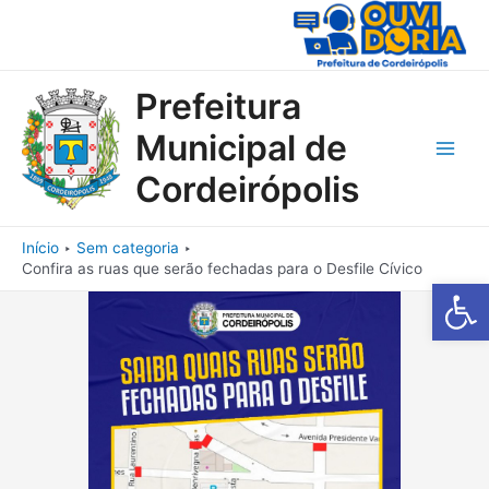
Ir
para
o
conteúdo
Prefeitura
Municipal de
Main
Cordeirópolis
Men
Início
Sem categoria
Confira as ruas que serão fechadas para o Desfile Cívico
Barra de Fe