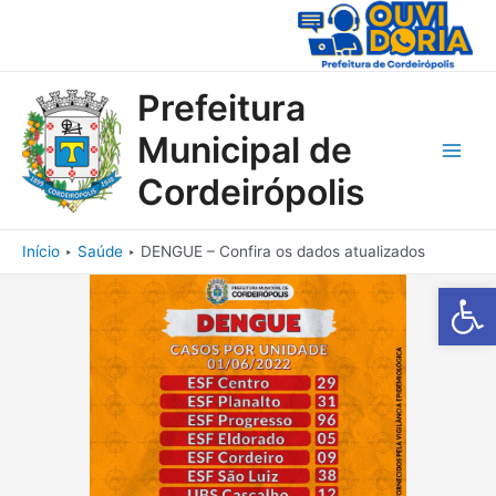
Ir
para
o
conteúdo
Prefeitura
Municipal de
Main
Cordeirópolis
Men
Início
Saúde
DENGUE – Confira os dados atualizados
Barra de Fe