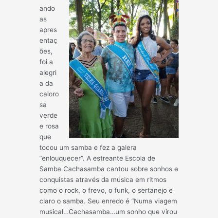
ando
as
apres
entaç
ões,
foi a
alegri
a da
caloro
sa
verde
e rosa
que
tocou um samba e fez a galera
“enlouquecer”. A estreante Escola de
Samba Cachasamba cantou sobre sonhos e
conquistas através da música em ritmos
como o rock, o frevo, o funk, o sertanejo e
claro o samba. Seu enredo é “Numa viagem
musical…Cachasamba…um sonho que virou