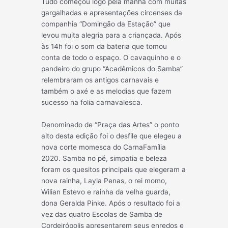
Tudo começ
ou logo pela manhã com muitas
gargalhadas e apresentações circenses da
companhia “Domingão da Estação” que
levou muita alegria para a criançada. Após
às 14h foi o som da bateria que tomou
conta de todo o espaço. O cavaquinho e o
pandeiro do grupo “Acadêmicos do Samba”
relembraram os antigos carnavais e
também o axé e as melodias que fazem
sucesso na folia carnavalesca.
Denominado de “Praça das Artes” o ponto
alto desta edição foi o desfile que elegeu a
nova corte momesca do CarnaFamília
2020. Samba no pé, simpatia e beleza
foram os quesitos principais que elegeram a
nova rainha, Layla Penas, o rei momo,
Wilian Estevo e rainha da velha guarda,
dona Geralda Pinke. Após o resultado foi a
vez das quatro Escolas de Samba de
Cordeirópolis apresentarem seus enredos e