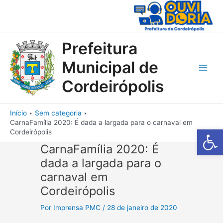
Ir
para
o
conteúdo
Prefeitura
Municipal de
Main
Cordeirópolis
Men
Início
Sem categoria
CarnaFamília 2020: É dada a largada para o carnaval em
Barra de Fe
Cordeirópolis
CarnaFamília 2020: É
dada a largada para o
carnaval em
Cordeirópolis
Por
Imprensa PMC
/
28 de janeiro de 2020