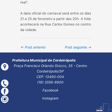
real”.
A data oficial do carnaval será entre os dias
21 a 25 de fevereiro a partir das 20h. A folia
acontecerá na Rua Carlos Gomes no centro
da cidade.
Post
←
Post anterior
Post seguinte
→
navigation
Prefeitura Municipal de Cordeirópolis
Praça Francisco Orlando Stocco, 35 - Centro
Cordeirópolis/SP
CEP: 13490-004
(19) 3556-9900
Facebook
Instagram