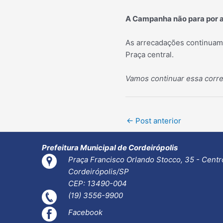
A Campanha não para por a
As arrecadações continuam 
Praça central.
Vamos continuar essa corr
Post
←
Post anterior
navigation
Prefeitura Municipal de Cordeirópolis
Praça Francisco Orlando Stocco, 35 - Centr
Cordeirópolis/SP
CEP: 13490-004
(19) 3556-9900
Facebook