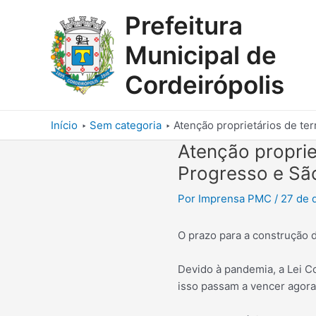
Ir
Prefeitura
para
o
Municipal de
conteúdo
Cordeirópolis
Início
Sem categoria
Atenção proprietários de te
Atenção proprie
Progresso e Sã
Por
Imprensa PMC
/
27 de 
O prazo para a construção 
Devido à pandemia, a Lei C
isso passam a vencer agora