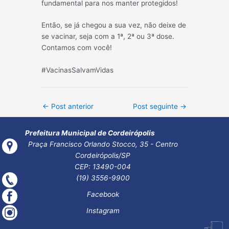
fundamental para nos manter protegidos!
Então, se já chegou a sua vez, não deixe de
se vacinar, seja com a 1ª, 2ª ou 3ª dose.
Contamos com você!
#VacinasSalvamVidas
Post
←
Post anterior
Post seguinte
→
navigation
Prefeitura Municipal de Cordeirópolis
Praça Francisco Orlando Stocco, 35 - Centro
Cordeirópolis/SP
CEP: 13490-004
(19) 3556-9900
Facebook
Instagram