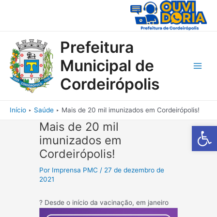
Ir
para
o
conteúdo
Prefeitura
Municipal de
Main
Cordeirópolis
Men
Início
Saúde
Mais de 20 mil imunizados em Cordeirópolis!
Mais de 20 mil
Barra de Fe
imunizados em
Cordeirópolis!
Por
Imprensa PMC
/
27 de dezembro de
2021
? Desde o i
nício da vacinação, em janeiro