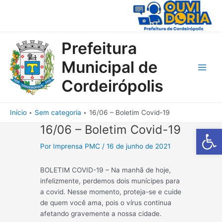
Ir
para
o
conteúdo
Prefeitura
Municipal de
Main
Cordeirópolis
Men
Início
Sem categoria
16/06 – Boletim Covid-19
16/06 – Boletim Covid-19
Barra de Fe
Por
Imprensa PMC
/
16 de junho de 2021
BOLETIM COVID-19 – Na manhã de hoje,
infelizmente, perdemos dois munícipes para
a covid. Nesse momento, proteja-se e cuide
de quem você ama, pois o vírus continua
afetando gravemente a nossa cidade.