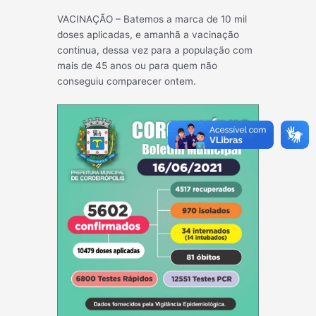
VACINAÇÃO – Batemos a marca de 10 mil
doses aplicadas, e amanhã a vacinação
continua, dessa vez para a população com
mais de 45 anos ou para quem não
conseguiu comparecer ontem.
Post
←
Post
Post
navigatio
anterior
seguinte
→