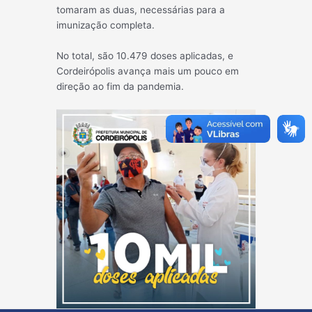
tomaram as duas, necessárias para a
imunização completa.
No total, são 10.479 doses aplicadas, e
Cordeirópolis avança mais um pouco em
direção ao fim da pandemia.
Post
←
Post
Post
navigatio
anterior
seguinte
→