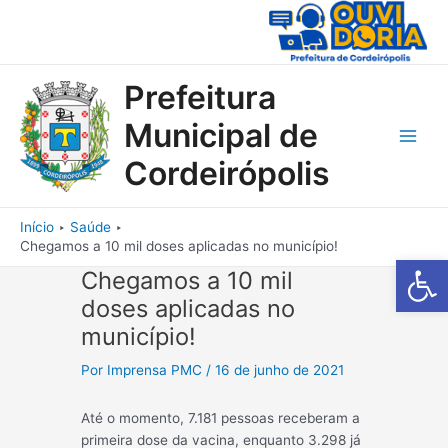
Ir
para
o
conteúdo
Prefeitura
Municipal de
Main
Cordeirópolis
Men
Início
Saúde
Chegamos a 10 mil doses aplicadas no município!
Barra de Fe
Chegamos a 10 mil
doses aplicadas no
município!
Por
Imprensa PMC
/
16 de junho de 2021
Até o momento, 7.181 pessoas receberam a
primeira dose da vacina, enquanto 3.298 já