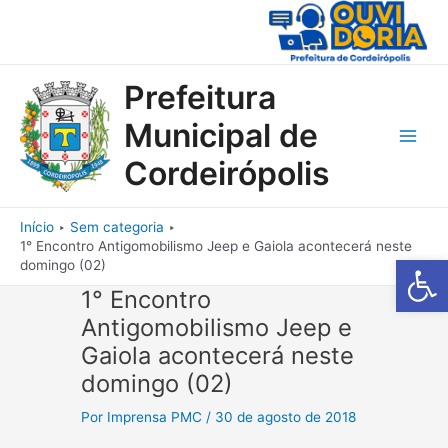
Ir
para
o
conteúdo
Prefeitura
Municipal de
Main
Cordeirópolis
Men
Início
Sem categoria
1° Encontro Antigomobilismo Jeep e Gaiola acontecerá neste
Barra de Fe
domingo (02)
1° Encontro
Antigomobilismo Jeep e
Gaiola acontecerá neste
domingo (02)
Por
Imprensa PMC
/
30 de agosto de 2018