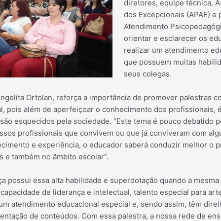
diretores, equipe técnica, 
dos Excepcionais (APAE) e 
Atendimento Psic
opedagógi
orientar e esclarecer os e
realizar um atendimento ed
que possuem muitas habilid
seus colegas.
Angelita Ortolan, reforça a importância de promover palestras 
l, pois além de aperfeiçoar o conhecimento dos profissionais, 
são esquecidos pela sociedade. “Este tema é pouco debatido pe
sos profissionais que convivem ou que já conviveram com al
cimento e experiência, o educador saberá conduzir melhor o p
es e também no âmbito escolar”.
ça possui essa alta habilidade e superdotação quando a mes
capacidade de liderança e intelectual, talento especial para art
m atendimento educacional especial e, sendo assim, têm direi
mentação de conteúdos. Com essa palestra, a nossa rede de ensi