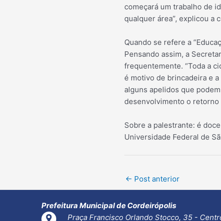
começará um trabalho de id
qualquer área”, explicou a
Quando se refere a “Educaçã
Pensando assim, a Secretar
frequentemente. “Toda a ci
é motivo de brincadeira e a
alguns apelidos que podem 
desenvolvimento o retorno 
Sobre a palestrante: é doc
Universidade Federal de Sã
Post
←
Post anterior
navigation
Prefeitura Municipal de Cordeirópolis
Praça Francisco Orlando Stocco, 35 - Centr