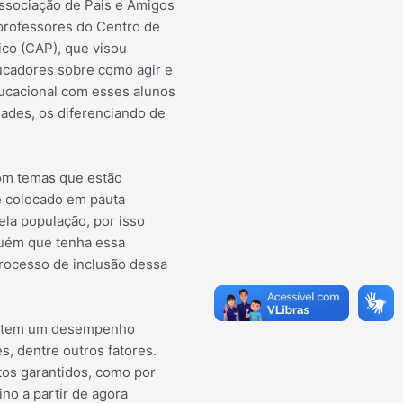
Associação de Pais e Amigos
professores do Centro de
co (CAP), que visou
ducadores sobre como agir e
ucacional com esses alunos
ades, os diferenciando de
com temas que estão
é colocado em pauta
la população, por isso
guém que tenha essa
rocesso de inclusão dessa
ma tem um desempenho
es, dentre outros fatores.
tos garantidos, como por
no a partir de agora