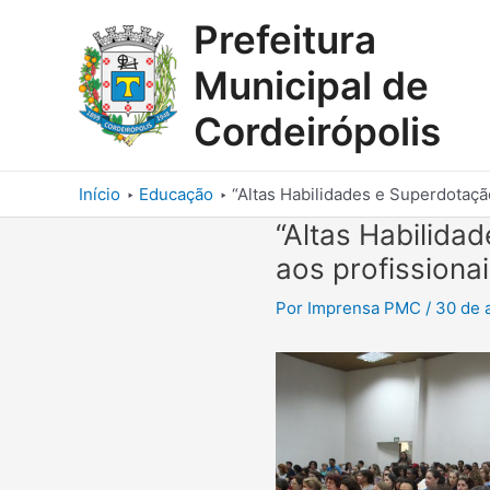
Ir
Prefeitura
para
o
Municipal de
conteúdo
Cordeirópolis
Início
Educação
“Altas Habilidades e Superdotaçã
“Altas Habilida
aos profissiona
Por
Imprensa PMC
/
30 de 