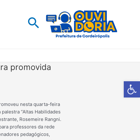
Pesquisar
tra promovida
Barra de Fe
romoveu nesta quarta-feira
 palestra “Altas Habilidades
estrante, Rosemeire Rangni.
para professores da rede
enadores pedagógicos,