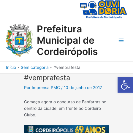
Ir
para
o
conteúdo
Prefeitura
Municipal de
Main
Cordeirópolis
Men
Início
Sem categoria
#vemprafesta
#vemprafesta
Barra de Fe
Por
Imprensa PMC
/
10 de junho de 2017
Começa agora o concurso de Fanfarras no
centro da cidade, em frente ao Cordeiro
Clube.