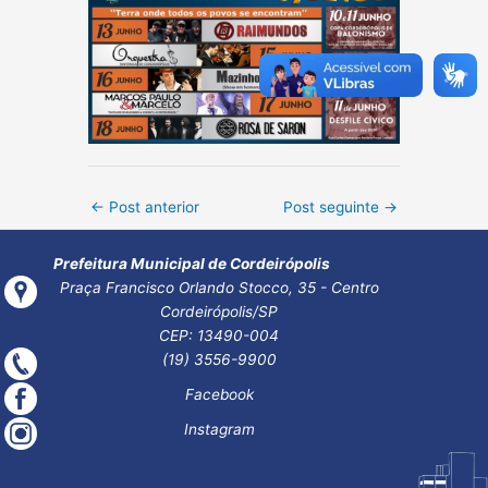
Post
←
Post anterior
Post seguinte
→
navigation
Prefeitura Municipal de Cordeirópolis
Praça Francisco Orlando Stocco, 35 - Centro
Cordeirópolis/SP
CEP: 13490-004
(19) 3556-9900
Facebook
Instagram