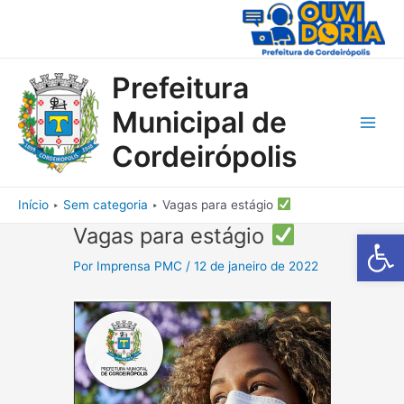
Ir
para
o
conteúdo
Prefeitura
Municipal de
Main
Cordeirópolis
Men
Início
Sem categoria
Vagas para estágio
Vagas para estágio
Barra de Fe
Por
Imprensa PMC
/
12 de janeiro de 2022