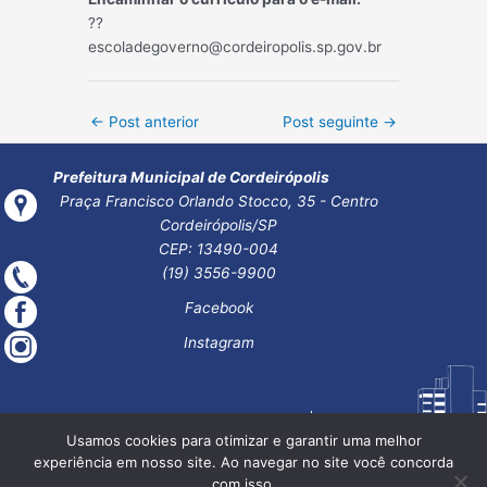
??
escoladegoverno@cordeiropolis.sp.gov.br
Post
←
Post anterior
Post seguinte
→
navigation
Prefeitura Municipal de Cordeirópolis
Praça Francisco Orlando Stocco, 35 - Centro
Cordeirópolis/SP
CEP: 13490-004
(19) 3556-9900
Facebook
Instagram
Usamos cookies para otimizar e garantir uma melhor
experiência em nosso site. Ao navegar no site você concorda
com isso.