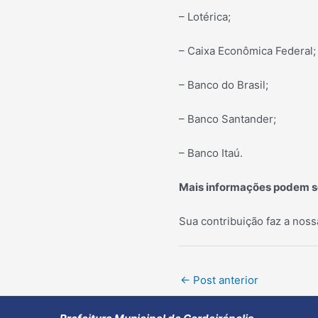
– Lotérica;
– Caixa Econômica Federal;
– Banco do Brasil;
– Banco Santander;
– Banco Itaú.
Mais informações podem se
Sua contribuição faz a noss
Post
←
Post anterior
navigation