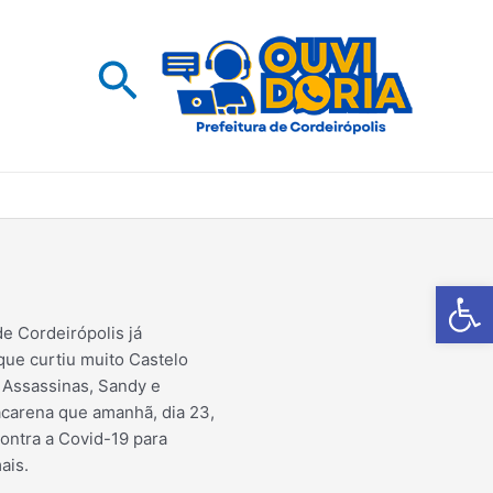
Pesquisar
Barra de Fe
e Cordeirópolis já
que curtiu muito Castelo
Assassinas, Sandy e
acarena que amanhã, dia 23,
contra a Covid-19 para
ais.