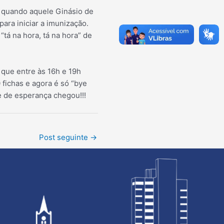
”, quando aquele Ginásio de
para iniciar a imunização.
“tá na hora, tá na hora” de
o que entre às 16h e 19h
 fichas e agora é só “bye
e de esperança chegou!!!
Post seguinte
→