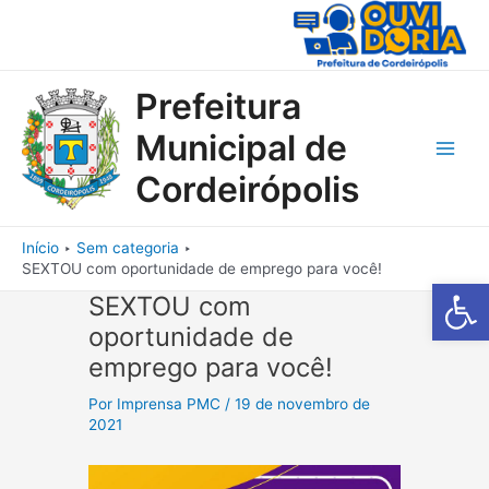
Ir
para
o
conteúdo
Prefeitura
Municipal de
Main
Cordeirópolis
Men
Início
Sem categoria
SEXTOU com oportunidade de emprego para você!
Barra de Fe
SEXTOU com
oportunidade de
emprego para você!
Por
Imprensa PMC
/
19 de novembro de
2021