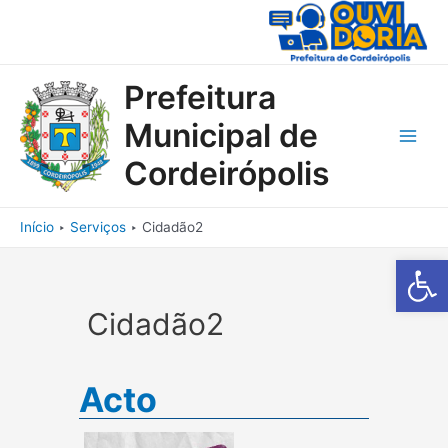
Ir
para
o
conteúdo
Prefeitura
Municipal de
Main
Cordeirópolis
Men
Início
Serviços
Cidadão2
Barra de Fe
Cidadão2
Acto