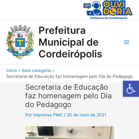
Ir
para
o
conteúdo
Prefeitura
Municipal de
Main
Cordeirópolis
Men
Início
Sem categoria
Secretaria de Educação faz homenagem pelo Dia do Pedagogo
Barra de Fe
Secretaria de Educação
faz homenagem pelo Dia
do Pedagogo
Por
Imprensa PMC
/
20 de maio de 2021