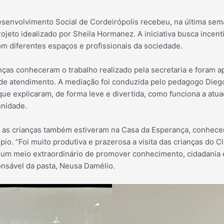
esenvolvimento Social de Cordeirópolis recebeu, na última sema
rojeto idealizado por Sheila Hormanez. A iniciativa busca incenti
om diferentes espaços e profissionais da sociedade.
anças conheceram o trabalho realizado pela secretaria e foram 
de atendimento. A mediação foi conduzida pelo pedagogo Diego
, que explicaram, de forma leve e divertida, como funciona a atu
unidade.
ia, as crianças também estiveram na Casa da Esperança, conhece
ípio. “Foi muito produtiva e prazerosa a visita das crianças do 
a é um meio extraordinário de promover conhecimento, cidadani
ponsável da pasta, Neusa Damélio.