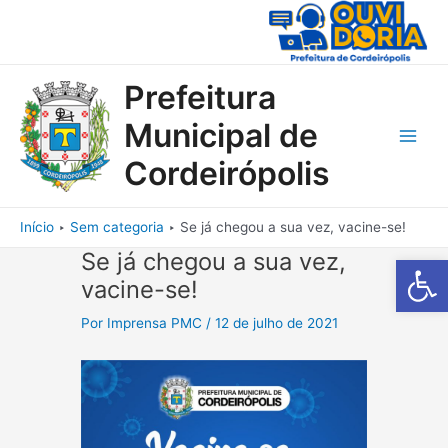
Ir
para
o
conteúdo
Prefeitura
Municipal de
Main
Cordeirópolis
Men
Início
Sem categoria
Se já chegou a sua vez, vacine-se!
Se já chegou a sua vez,
Barra de Fe
vacine-se!
Por
Imprensa PMC
/
12 de julho de 2021