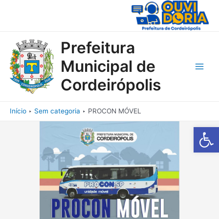
Ir
para
o
conteúdo
Prefeitura
Municipal de
Main
Cordeirópolis
Men
Início
Sem categoria
PROCON MÓVEL
Barra de Fe