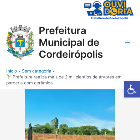
Ir
para
o
conteúdo
Prefeitura
Municipal de
Main
Cordeirópolis
Men
Início
Sem categoria
Prefeitura realiza mais de 2 mil plantios de árvores em
Barra de Fe
parceria com cerâmica