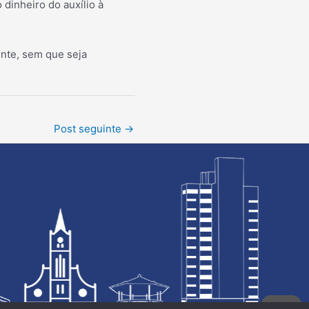
dinheiro do auxílio à
ente, sem que seja
Post seguinte
→