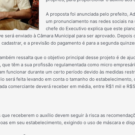
A proposta foi anunciada pelo prefeito, A
um pronunciamento nas redes sociais na úl
chefe do Executivo explica que este plan
e será enviado à Câmara Municipal para ser aprovado. Depois di
 cadastrar, e a previsão do pagamento é para a segunda quinze
ambém ressalta que o objetivo principal desse projeto é de ajud
s, que têm a sua profissão regulamentada como micro empresá
am funcionar durante um certo período devido às medidas restri
ílio será feita levando em conta o tamanho do estabelecimento,
da comerciante deverá receber em média, entre R$1 mil e R$5 
s que receberem o auxílio devem seguir à risca as recomendações
soas em seu estabelecimento, exigindo o uso de máscara e dispo