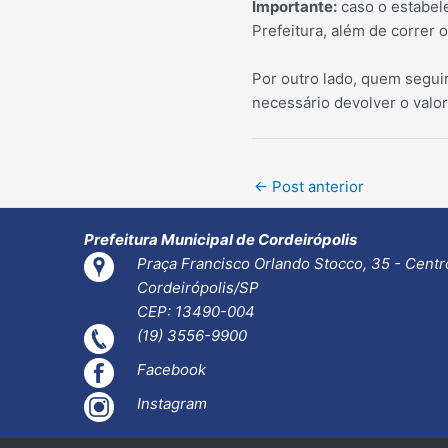
Importante:
caso o estabel
Prefeitura, além de correr o
Por outro lado, quem segui
necessário devolver o valor
Post
←
Post anterior
navigation
Prefeitura Municipal de Cordeirópolis
Praça Francisco Orlando Stocco, 35 - Centr
Cordeirópolis/SP
CEP: 13490-004
(19) 3556-9900
Facebook
Instagram