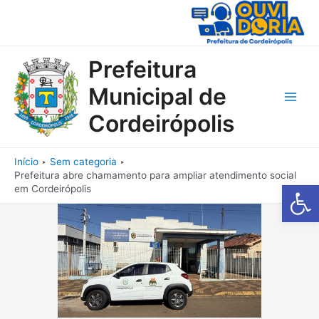
Ir
para
o
conteúdo
Prefeitura
Municipal de
Main
Cordeirópolis
Men
Início
Sem categoria
Prefeitura abre chamamento para ampliar atendimento social
Barra de Fe
em Cordeirópolis