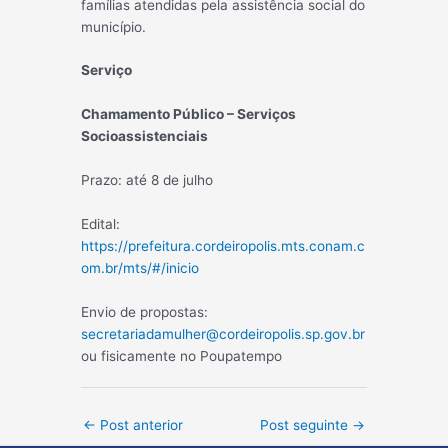
famílias atendidas pela assistência social do
município.
Serviço
Chamamento Público – Serviços
Socioassistenciais
Prazo: até 8 de julho
Edital:
https://prefeitura.cordeiropolis.mts.conam.c
om.br/mts/#/inicio
Envio de propostas:
secretariadamulher@cordeiropolis.sp.gov.br
ou fisicamente no Poupatempo
Post
←
Post anterior
Post seguinte
→
navigation