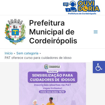
Ir
para
o
conteúdo
Prefeitura
Municipal de
Main
Cordeirópolis
Men
Início
Sem categoria
PAT oferece curso para cuidadores de idoso
Barra de Fe