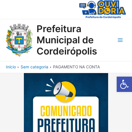
Ir
para
o
conteúdo
Prefeitura
Municipal de
Main
Cordeirópolis
Men
Início
Sem categoria
PAGAMENTO NA CONTA
Barra de Fe