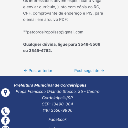
Os interessados devem especificar a vaga
e enviar currículo, junto com cópia do RG,
CPF, comprovante de endereço e PIS, para
o email em arquivo PDF:
??patcordeiropolissp@gmail.com
Qualquer dúvida, ligue para 3546-5566
ou 3546-4762.
Post
←
Post anterior
Post seguinte
→
navigation
Prefeitura Municipal de Cordeirópolis
Praça Francisco Orlando Stocco, 35 - Centro
Cordeirópolis/SP
CEP: 13490-004
(19) 3556-9900
Facebook