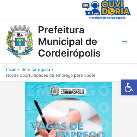
Ir
para
o
conteúdo
Prefeitura
Municipal de
Main
Cordeirópolis
Men
Início
Sem categoria
Novas oportunidades de emprego para você!
Barra de Fe