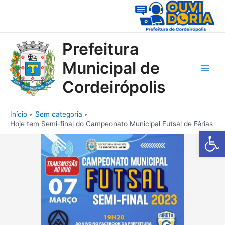
Ir
para
o
conteúdo
Prefeitura
Municipal de
Main
Cordeirópolis
Men
Início
Sem categoria
Hoje tem Semi-final do Campeonato Municipal Futsal de Férias
Barra de Fe