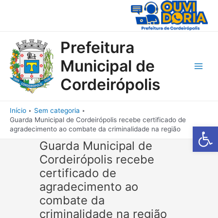
Ir
para
o
conteúdo
Prefeitura
Municipal de
Main
Cordeirópolis
Men
Início
Sem categoria
Guarda Municipal de Cordeirópolis recebe certificado de
Barra de Fe
agradecimento ao combate da criminalidade na região
Guarda Municipal de
Cordeirópolis recebe
certificado de
agradecimento ao
combate da
criminalidade na região