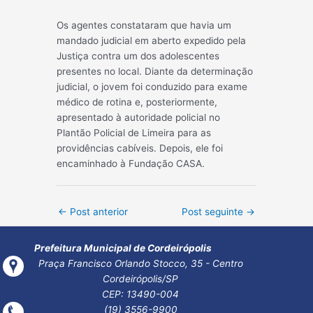
Os agentes constataram que havia um
mandado judicial em aberto expedido pela
Justiça contra um dos adolescentes
presentes no local. Diante da determinação
judicial, o jovem foi conduzido para exame
médico de rotina e, posteriormente,
apresentado à autoridade policial no
Plantão Policial de Limeira para as
providências cabíveis. Depois, ele foi
encaminhado à Fundação CASA.
Post
←
Post anterior
Post seguinte
→
navigation
Prefeitura Municipal de Cordeirópolis
Praça Francisco Orlando Stocco, 35 - Centro
Cordeirópolis/SP
CEP: 13490-004
(19) 3556-9900