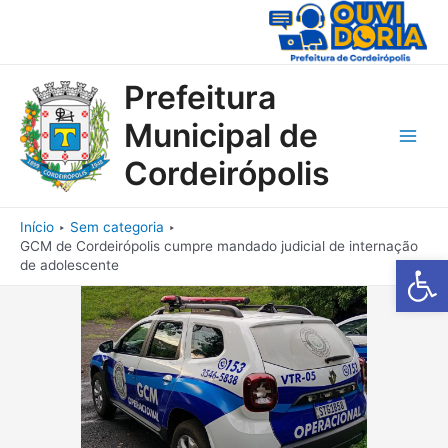
Ir
para
o
conteúdo
Prefeitura
Municipal de
Main
Cordeirópolis
Men
Início
Sem categoria
GCM de Cordeirópolis cumpre mandado judicial de internação
Barra de Fe
de adolescente