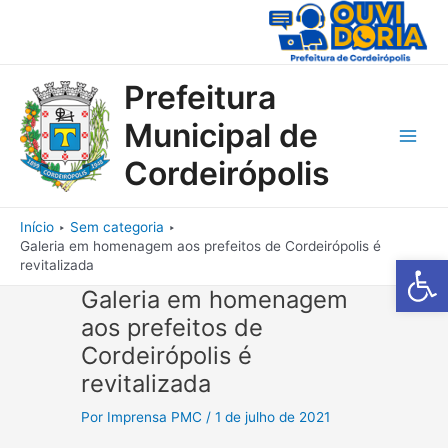
Ir
para
o
conteúdo
Prefeitura
Municipal de
Main
Cordeirópolis
Men
Início
Sem categoria
Galeria em homenagem aos prefeitos de Cordeirópolis é
Barra de Fe
revitalizada
Galeria em homenagem
aos prefeitos de
Cordeirópolis é
revitalizada
Por
Imprensa PMC
/
1 de julho de 2021