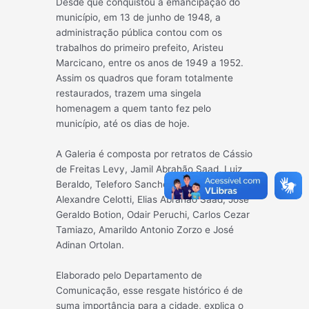
Desde que conquistou a emancipação do
município, em 13 de junho de 1948, a
administração pública contou com os
trabalhos do primeiro prefeito, Aristeu
Marcicano, entre os anos de 1949 a 1952.
Assim os quadros que foram totalmente
restaurados, trazem uma singela
homenagem a quem tanto fez pelo
município, até os dias de hoje.
A Galeria é composta por retratos de Cássio
de Freitas Levy, Jamil Abrahão Saad, Luiz
Beraldo, Teleforo Sanches Felix, José
Alexandre Celotti, Elias Abrahão Saad, José
Geraldo Botion, Odair Peruchi, Carlos Cezar
Tamiazo, Amarildo Antonio Zorzo e José
Adinan Ortolan.
Elaborado pelo Departamento de
Comunicação, esse resgate histórico é de
suma importância para a cidade, explica o