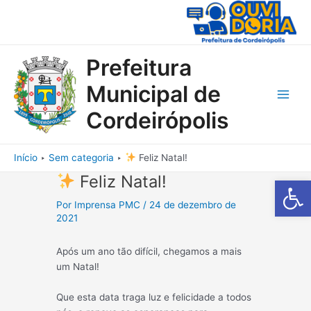
Ir
para
o
conteúdo
Prefeitura
Municipal de
Main
Cordeirópolis
Men
Início
Sem categoria
Feliz Natal!
Feliz Natal!
Barra de Fe
Por
Imprensa PMC
/
24 de dezembro de
2021
Após um ano tão difícil, chegamos a mais
um Natal!
Que esta data traga luz e felicidade a todos