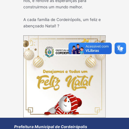
nós, e renove as esperanças para
construirmos um mundo melhor.
A cada família de Cordeirópolis, um feliz e
abençoado Natal! ?
Post
←
Post
Post
navigatio
anterior
seguinte
→
Prefeitura Municipal de Cordeirópolis