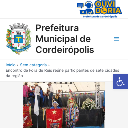
Ir
para
o
conteúdo
Prefeitura
Municipal de
Main
Cordeirópolis
Men
Início
Sem categoria
Encontro de Folia de Reis reúne participantes de sete cidades
Barra de Fe
da região