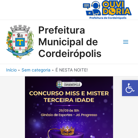
Ir
para
o
conteúdo
Prefeitura
Municipal de
Main
Cordeirópolis
Men
Início
Sem categoria
É NESTA NOITE!
Barra de Fe