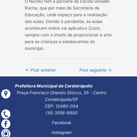
O Núcleo tem a parceria da Escola Geraldo
Rocha, que por meio da Secretaria da
Educação, cede espaço para a realização
das aulas. Devido à pandemia, as aulas
acontecem online via aplicativo Zoom,
sempre com o intuito de proporcionar a arte
para as crianças e adolescentes do
município.
Post
←
Post anterior
Post seguinte
→
navigation
Prefeitura Municipal de Cordeirópolis
Praça Francisco Orlando Stocco, 35 - Centro
Cordeirópolis/SP
CEP: 13490-004
(19) 3556-9900
Facebook
Instagram