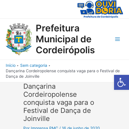
Ir
para
o
conteúdo
Prefeitura
Municipal de
Main
Cordeirópolis
Men
Início
Sem categoria
Dançarina Cordeiropolense conquista vaga para o Festival de
Barra de Fe
Dança de Joinville
Dançarina
Cordeiropolense
conquista vaga para o
Festival de Dança de
Joinville
Por
Imprensa PMC
/
16 de junho de 2020