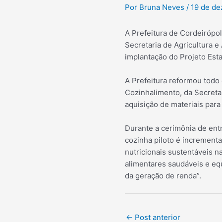
Por
Bruna Neves
/
19 de d
A Prefeitura de Cordeirópo
Secretaria de Agricultura e
implantação do Projeto Est
A Prefeitura reformou todo
Cozinhalimento, da Secreta
aquisição de materiais para
Durante a cerimônia de entr
cozinha piloto é increment
nutricionais sustentáveis 
alimentares saudáveis e equ
da geração de renda”.
Post
←
Post anterior