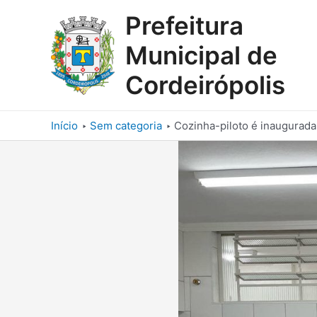
Ir
Prefeitura
para
o
Municipal de
conteúdo
Cordeirópolis
Início
Sem categoria
Cozinha-piloto é inaugurada