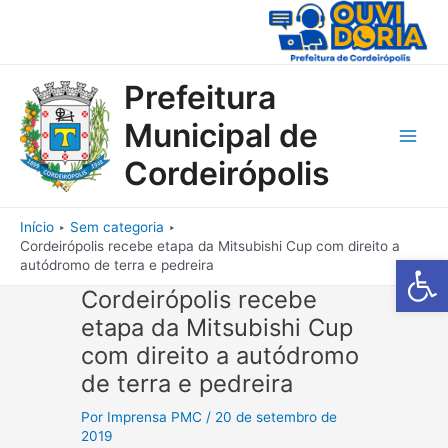
Ir
para
o
conteúdo
Prefeitura
Municipal de
Main
Cordeirópolis
Men
Início
Sem categoria
Cordeirópolis recebe etapa da Mitsubishi Cup com direito a
Barra de Fe
autódromo de terra e pedreira
Cordeirópolis recebe
etapa da Mitsubishi Cup
com direito a autódromo
de terra e pedreira
Por
Imprensa PMC
/
20 de setembro de
2019