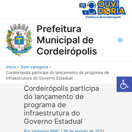
Ir
para
o
conteúdo
Prefeitura
Municipal de
Main
Cordeirópolis
Men
Início
Sem categoria
Cordeirópolis participa do lançamento de programa de
Barra de Fe
infraestrutura do Governo Estadual
Cordeirópolis participa
do lançamento de
programa de
infraestrutura do
Governo Estadual
Por
Imprensa PMC
/
19 de agosto de 2021