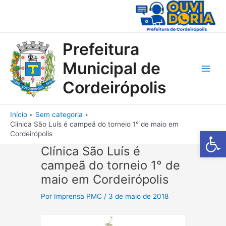
Ir
para
o
conteúdo
Prefeitura
Municipal de
Main
Cordeirópolis
Men
Início
Sem categoria
Clínica São Luís é campeã do torneio 1° de maio em
Barra de Fe
Cordeirópolis
Clínica São Luís é
campeã do torneio 1° de
maio em Cordeirópolis
Por
Imprensa PMC
/
3 de maio de 2018