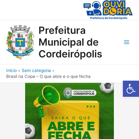
Ir
para
o
conteúdo
Prefeitura
Municipal de
Main
Cordeirópolis
Men
Início
Sem categoria
Brasil na Copa – O que abre e o que fecha
Barra de Fe