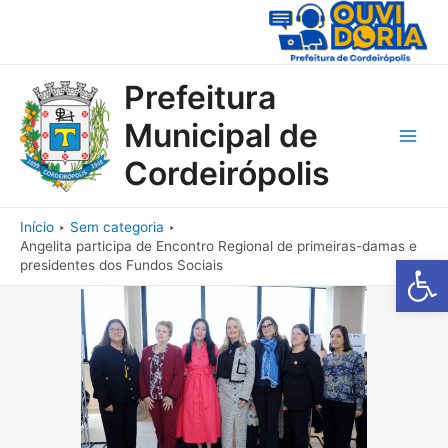
Ir
para
o
conteúdo
Prefeitura
Municipal de
Main
Cordeirópolis
Men
Início
Sem categoria
Angelita participa de Encontro Regional de primeiras-damas e
Barra de Fe
presidentes dos Fundos Sociais