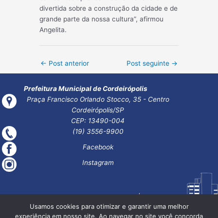
divertida sobre a construção da cidade e de
grande parte da nossa cultura”, afirmou
Angelita.
Post
←
Post anterior
Post seguinte
→
navigation
Prefeitura Municipal de Cordeirópolis
Praça Francisco Orlando Stocco, 35 - Centro
Cordeirópolis/SP
CEP: 13490-004
(19) 3556-9900
Facebook
Instagram
Usamos cookies para otimizar e garantir uma melhor
experiência em nosso site. Ao navegar no site você concorda