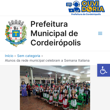
Ir
para
o
conteúdo
Prefeitura
Municipal de
Main
Cordeirópolis
Men
Início
Sem categoria
Alunos da rede municipal celebram a Semana Italiana
Barra de Fe