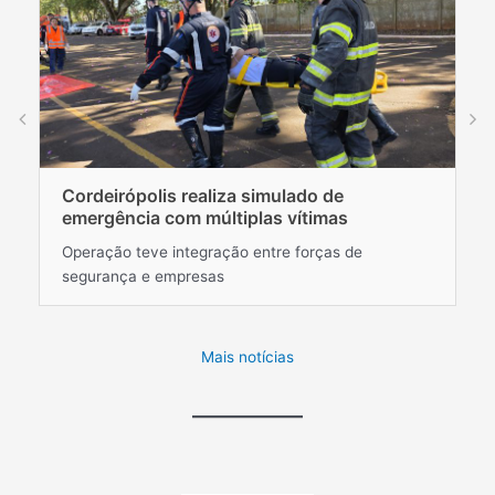
P
Cordeirópolis realiza simulado de
e
emergência com múltiplas vítimas
M
Operação teve integração entre forças de
Mu
segurança e empresas
au
Mais notícias