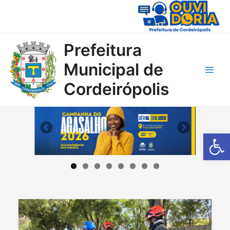
Ir
para
o
conteúdo
Prefeitura
Municipal de
Main
Cordeirópolis
Men
Barra de Fe