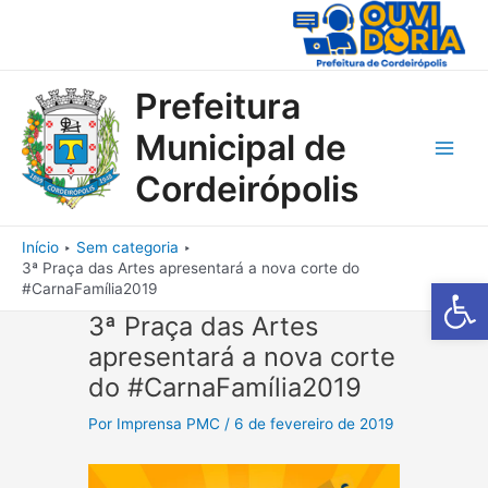
Ir
para
o
conteúdo
Prefeitura
Municipal de
Main
Cordeirópolis
Men
Início
Sem categoria
3ª Praça das Artes apresentará a nova corte do
Barra de Fe
#CarnaFamília2019
3ª Praça das Artes
apresentará a nova corte
do #CarnaFamília2019
Por
Imprensa PMC
/
6 de fevereiro de 2019