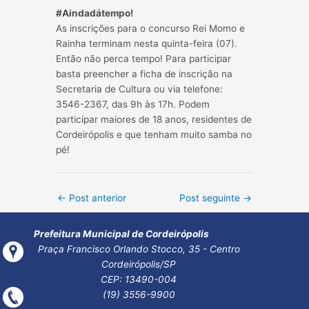
#Aindadátempo!
As inscrições para o concurso Rei Momo e
Rainha terminam nesta quinta-feira (07).
Então não perca tempo! Para participar
basta preencher a ficha de inscrição na
Secretaria de Cultura ou via telefone:
3546-2367, das 9h às 17h. Podem
participar maiores de 18 anos, residentes de
Cordeirópolis e que tenham muito samba no
pé!
Post
←
Post anterior
Post seguinte
→
navigation
Prefeitura Municipal de Cordeirópolis
Praça Francisco Orlando Stocco, 35 - Centro
Cordeirópolis/SP
CEP: 13490-004
(19) 3556-9900