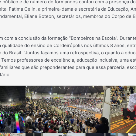
 público e de número de formandos contou com a presença do p
ita, Fátima Celin, a
primeira-dama e secretária da Educação, Ang
damental, Eliane Boteon, secretários, membros do Corpo de B
 com a conclusão da formação “Bombeiros na Escola”. Durante s
a qualidade do ensino de Cordeirópolis nos últimos 8 anos, ent
 do Brasil. “Juntos façamos uma retrospectiva, o quanto a edu
 Temos professores de excelência, educação inclusiva, uma estr
familiares que são preponderantes para que essa parceria, esco
ário.