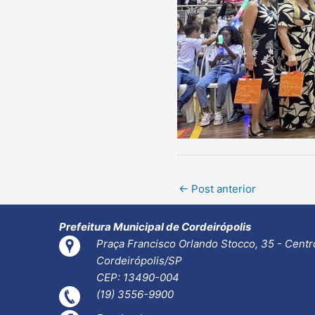
Post
←
Post anterior
navigation
Prefeitura Municipal de Cordeirópolis
Praça Francisco Orlando Stocco, 35 - Centr
Cordeirópolis/SP
CEP: 13490-004
(19) 3556-9900