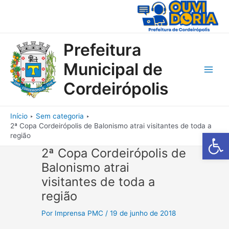
Ir
para
o
conteúdo
Prefeitura
Municipal de
Main
Cordeirópolis
Men
Início
Sem categoria
2ª Copa Cordeirópolis de Balonismo atrai visitantes de toda a
Barra de Fe
região
2ª Copa Cordeirópolis de
Balonismo atrai
visitantes de toda a
região
Por
Imprensa PMC
/
19 de junho de 2018