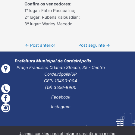
Confira os vencedores:
1° lugar: Fábio Pascoalino;
2º lugar: Rubens Kalousdian;
3º lugar: Warley Macedo.
Post
←
Post anterior
Post seguinte
→
navigation
Prefeitura Municipal de Cordeirópolis
Praça Francisco Orlando Stocco, 35 - Centro
Cordeirópolis/SP
CEP: 13490-004
(19) 3556-9900
Facebook
Instagram
Usamos cookies para otimizar e garantir uma melhor