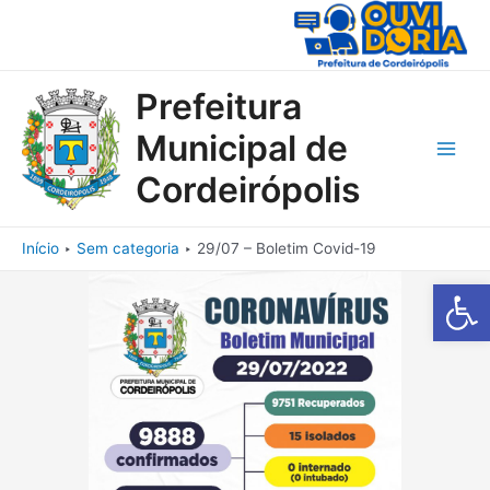
Ir
para
o
conteúdo
Prefeitura
Municipal de
Main
Cordeirópolis
Men
Início
Sem categoria
29/07 – Boletim Covid-19
Barra de Fe