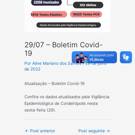
29/07 – Boletim Covid-
19
Por
Aline Mariano dos Santos
/
29 de julho
de 2022
Atualização – Boletim Covid-19
Confira os dados atualizados pela Vigilância
Epidemiológica de Cordeirópolis nesta
sexta-feira (29).
Post
←
Post anterior
Post seguinte
→