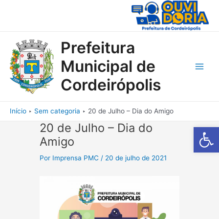
Ir
para
o
conteúdo
Prefeitura
Municipal de
Main
Cordeirópolis
Men
Início
Sem categoria
20 de Julho – Dia do Amigo
20 de Julho – Dia do
Barra de Fe
Amigo
Por
Imprensa PMC
/
20 de julho de 2021