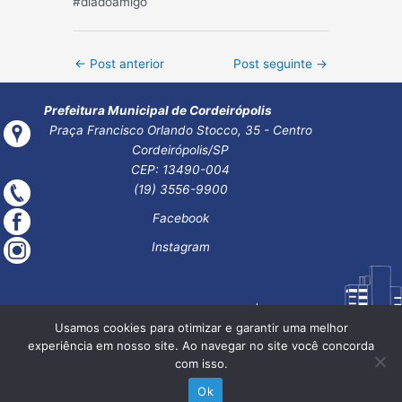
#diadoamigo
Post
←
Post anterior
Post seguinte
→
navigation
Prefeitura Municipal de Cordeirópolis
Praça Francisco Orlando Stocco, 35 - Centro
Cordeirópolis/SP
CEP: 13490-004
(19) 3556-9900
Facebook
Instagram
Usamos cookies para otimizar e garantir uma melhor
experiência em nosso site. Ao navegar no site você concorda
com isso.
Ok